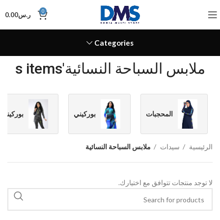
0
ر.س
0.00
Categories
ملابس السباحة النسائية's items
المحجبات
بوركيني
بوركيني 
الرئيسية
سيدات
ملابس السباحة النسائية
لا توجد منتجات تتوافق مع اختيارك.